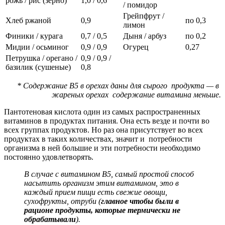
рожь / рис (зерно)
1,0 / 0,6
/ помидор
Грейпфрут /
Хлеб ржаной
0,9
по 0,3
лимон
Финики / курага
0,7 / 0,5
Дыня / арбуз
по 0,2
Мидии / осьминог
0,9 / 0,9
Огурец
0,27
Петрушка / орегано /
0,9 / 0,9 /
базилик (сушеные)
0,8
* Содержание В5 в орехах даны для сырого продукта — в
жареных орехах содержание витамина меньше.
Пантотеновая кислота один из самых распространенных
витаминов в продуктах питания. Она есть везде и почти во
всех группах продуктов. Но раз она присутствует во всех
продуктах в таких количествах, значит и потребности
организма в ней большие и эти потребности необходимо
постоянно удовлетворять.
В случае с витамином В5, самый простой способ
насытить организм этим витамином, это в
каждый прием пищи есть свежие овощи,
сухофрукты, отруби (
главное чтобы были в
рационе продукты, которые термически не
обрабатывали
).