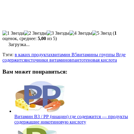
(
1
оценок, среднее:
5,00
из 5)
Загрузка...
Тэги:
в каких продуктах
витамин В5
витамины группы В
где
содержится
источники витаминов
пантотеновая кислота
Вам может понравиться:
Витамин В3 / РР (ниацин) где содержится — продукты
содержащие никотиновую кислоту