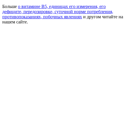
Больше
о витамине В5, единицах его измерения, его
дефиците, передозировке, суточной норме потребления,
противопоказаниях, побочных явлениях
и другом читайте на
нашем сайте.