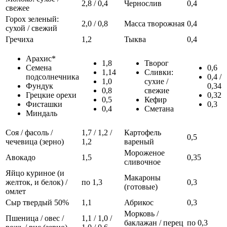
2,8 / 0,4
Чернослив
0,4
свежее
Горох зеленый:
2,0 / 0,8
Масса творожная
0,4
сухой / свежий
Гречиха
1,2
Тыква
0,4
Арахис*
1,8
Творог
Семена
0,6
1,14
Сливки:
подсолнечника
0,4 /
1,0
сухие /
Фундук
0,34
0,8
свежие
Грецкие орехи
0,32
0,5
Кефир
Фисташки
0,3
0,4
Сметана
Миндаль
Соя / фасоль /
1,7 / 1,2 /
Картофель
0,5
чечевица (зерно)
1,2
вареный
Мороженое
Авокадо
1,5
0,35
сливочное
Яйцо куриное (и
Макароны
желток, и белок) /
по 1,3
0,3
(готовые)
омлет
Сыр твердый 50%
1,1
Абрикос
0,3
Морковь /
Пшеница / овес /
1,1 / 1,0 /
баклажан / перец
по 0,3