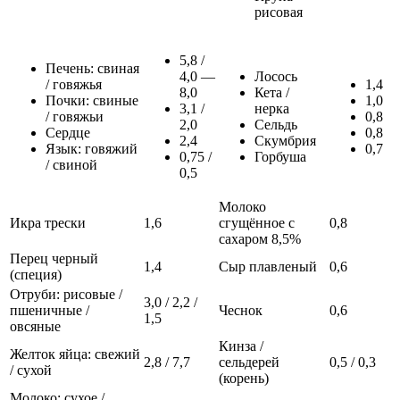
рисовая
5,8 /
Печень: свиная
4,0 —
Лосось
/ говяжья
1,4
8,0
Кета /
Почки: свиные
1,0
3,1 /
нерка
/ говяжьи
0,8
2,0
Сельдь
Сердце
0,8
2,4
Скумбрия
Язык: говяжий
0,7
0,75 /
Горбуша
/ свиной
0,5
Молоко
Икра трески
1,6
сгущённое с
0,8
сахаром 8,5%
Перец черный
1,4
Сыр плавленый
0,6
(специя)
Отруби: рисовые /
3,0 / 2,2 /
пшеничные /
Чеснок
0,6
1,5
овсяные
Кинза /
Желток яйца: свежий
2,8 / 7,7
сельдерей
0,5 / 0,3
/ сухой
(корень)
Молоко: сухое /