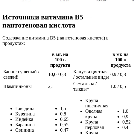
Источники витамина В5 —
пантотеновая кислота
Содержание витамина В5 (пантотеновая кислота) в
продуктах:
в мг. на
в мг. на
100 г.
100 г.
продукта
продукта
Банан: сушеный /
Капуста цветная
10,0 / 0,3
0,9 / 0,3
свежий
/ остальные виды
Семя льна /
Шампиньоны
2,1
1,0 / 0,5
тыквы*
Крупа
пшеничная
Говядина
1,5
Овсяная
1,0
Курятина
0,8
крупа
0,9
Индейка
0,65
Крупа
0,52
Баранина
0,55
перловая
0,4
Свинина
0,47
Крупа